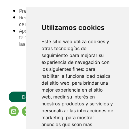
Presentación de ofertas según pliego adjunto
Recepción de ofertas por correo electrónico: 26
de mayo de 2026 a las 10h
Utilizamos cookies
Apertura de ofertas y acto de adjudicación vía
telemática: día 26 de mayo de 2026 a partir de
Este sitio web utiliza cookies y
las 10:30h
otras tecnologías de
seguimiento para mejorar su
experiencia de navegación con
los siguientes fines:
para
habilitar la funcionalidad básica
del sitio web
,
para brindar una
mejor experiencia en el sitio
Documento Pdf
web
,
medir su interés en
nuestros productos y servicios y
personalizar las interacciones de
marketing
,
para mostrar
Volver
anuncios que sean más