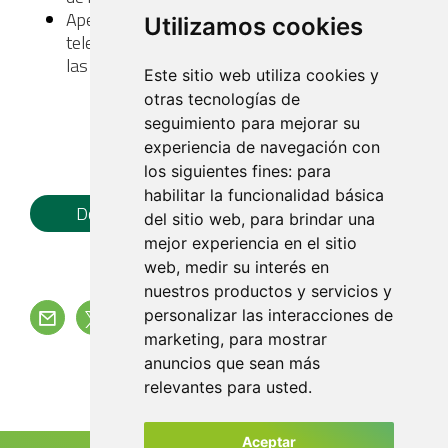
Apertura de ofertas y acto de adjudicación vía
Utilizamos cookies
telemática: día 26 de mayo de 2026 a partir de
las 10:30h
Este sitio web utiliza cookies y
otras tecnologías de
seguimiento para mejorar su
experiencia de navegación con
los siguientes fines:
para
habilitar la funcionalidad básica
Documento Pdf
del sitio web
,
para brindar una
mejor experiencia en el sitio
web
,
medir su interés en
nuestros productos y servicios y
personalizar las interacciones de
marketing
,
para mostrar
Volver
anuncios que sean más
relevantes para usted
.
Aceptar