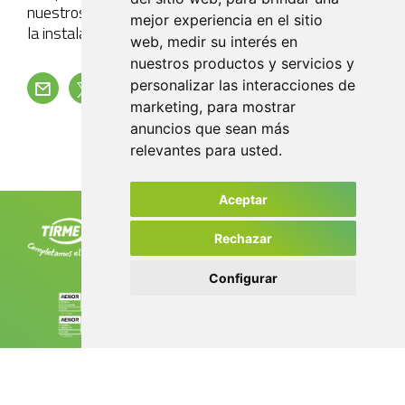
nuestros campos. El inicio de la puesta en servicio de
mejor experiencia en el sitio
la instalación está previsto para finales de 2026
web
,
medir su interés en
nuestros productos y servicios y
personalizar las interacciones de
marketing
,
para mostrar
Volver
anuncios que sean más
relevantes para usted
.
Aceptar
Tirme, S.A. Ctra. de Sóller, km 8,2
07120 Palma. Tel. +34 971 435 050
Rechazar
info@tirme.com
Configurar
© 2023
Aviso Legal
Política de Privacidad
Política de Cookies
Es
En
Ca