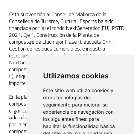
Esta subvención al Consell de Mallorca de la
Conselleria de Turisme, Cultura i Esports ha sido
financiada por: a) el fondo NextGeneration(EU), PSTD
2021, Eje 1, Construcción de la PIanta de
compostaje de LIucmajor (Fase I), etiqueta 044,
Gestión de residuos comerciales, e industria
recicIaje, por un importe de 4.460.001 € y b)
NextGeneration(EU), PSTD 2021, Eje 2, PIanta de
compostaje: MiIIora de la eficiencia energética (Fase
Utilizamos cookies
II), etiqueta 029, Energía renovable: solar, por un
importe de 1.
Este sitio web utiliza cookies y
En la planta de compostaje de Llucmajor se producirá
otras tecnologías de
compost a partir de la digestión aerobia de la fracción
seguimiento para mejorar su
orgánica procedente de la recogida selectiva.
experiencia de navegación con
Además, el proyecto ha hecho una fuerte apuesta
los siguientes fines:
para
por la energía renovable y la eficiencia energética. El
habilitar la funcionalidad básica
compost producido permitirá mejorar la calidad de
del sitio web
,
para brindar una